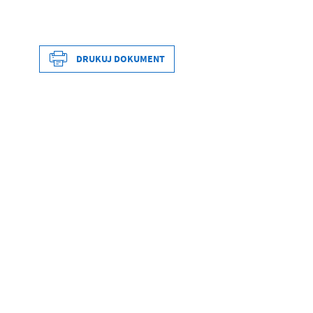
DRUKUJ DOKUMENT
Data wytworzenia
Wytworzył
Data opublikowania
Opublikował
Data ostatniej aktualizacji
Ostatnio zaktualizował