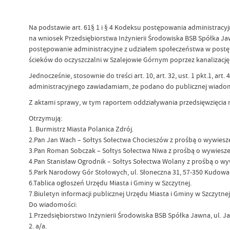
Na podstawie art. 61§ 1 i § 4 Kodeksu postępowania administracyjn
na wniosek Przedsiębiorstwa Inżynierii Środowiska BSB Spółka Ja
postępowanie administracyjne z udziałem społeczeństwa w postę
ścieków do oczyszczalni w Szalejowie Górnym poprzez kanalizację 
Jednocześnie, stosownie do treści art. 10, art. 32, ust. 1 pkt.1, ar
administracyjnego zawiadamiam, że podano do publicznej wiadom
Z aktami sprawy, w tym raportem oddziaływania przedsięwzięcia na
Otrzymują:
1. Burmistrz Miasta Polanica Zdrój.
2.Pan Jan Wach – Sołtys Sołectwa Chocieszów z prośbą o wywieszen
3.Pan Roman Sobczak – Sołtys Sołectwa Niwa z prośbą o wywieszeni
4.Pan Stanisław Ogrodnik – Sołtys Sołectwa Wolany z prośbą o wyw
5.Park Narodowy Gór Stołowych, ul. Słoneczna 31, 57-350 Kudowa 
6.Tablica ogłoszeń Urzędu Miasta i Gminy w Szczytnej.
7.Biuletyn informacji publicznej Urzędu Miasta i Gminy w Szczytnej
Do wiadomości:
1.Przedsiębiorstwo Inżynierii Środowiska BSB Spółka Jawna, ul. Ja
2. a/a.