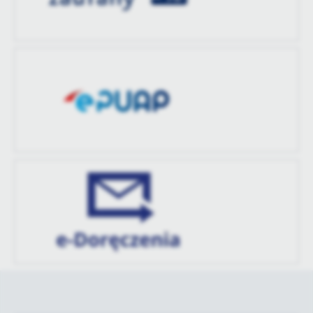
treści w postaci wiadomości, ofert, komunikatów mediów
społecznościowych.