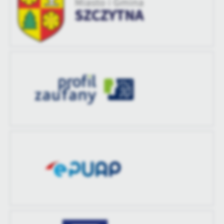
treści w postaci wiadomości, ofert, komunikatów mediów
Data ostatniej
2025-03-28 11:48:40
aktualizacji
społecznościowych.
Ostatnio
Jakub Kocyła
zaktualizował