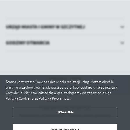
URZĄD MIASTA I GMINY W SZCZYTNEJ
GODZINY OTWARCIA
Odwiedzin: 100640
Strona korzysta z plików cookies w celu realizacji usług. Możesz określić
warunki przechowywania lub dostępu do plików cookies klikając przycisk
Ustawienia. Aby dowiedzieć się więcej zachęcamy do zapoznania się z
Polityką Cookies oraz Polityką Prywatności.
Copyright by bip.szczytna.pl
ZAPISZ WYBRANE
USTAWIENIA
Powered by
2ClickPortal® - Portale nowej generacji
ODRZUĆ WSZYSTKIE
ODRZUĆ WSZYSTKIE