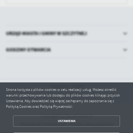
URZĄD MIASTA I GMINY W SZCZYTNEJ
GODZINY OTWARCIA
Odwiedzin: 100457
Strona korzysta z plików cookies w celu realizacji usług. Możesz określić
warunki przechowywania lub dostępu do plików cookies klikając przycisk
Ustawienia. Aby dowiedzieć się więcej zachęcamy do zapoznania się z
Polityką Cookies oraz Polityką Prywatności.
Copyright by bip.szczytna.pl
ZAPISZ WYBRANE
USTAWIENIA
Powered by
2ClickPortal® - Portale nowej generacji