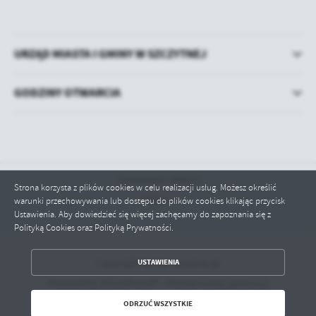
URZĄD MIASTA I GMINY W SZCZYTNEJ
GODZINY OTWARCIA
Odwiedzin: 100475
Strona korzysta z plików cookies w celu realizacji usług. Możesz określić
Online: 2
warunki przechowywania lub dostępu do plików cookies klikając przycisk
Ustawienia. Aby dowiedzieć się więcej zachęcamy do zapoznania się z
Polityką Cookies oraz Polityką Prywatności.
ZAPISZ WYBRANE
Copyright by bip.szczytna.pl
USTAWIENIA
Powered by
2ClickPortal® - Portale nowej generacji
ODRZUĆ WSZYSTKIE
ODRZUĆ WSZYSTKIE